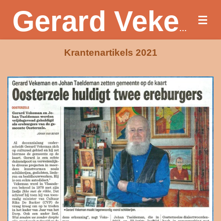
Ga
direct
naar
Gerard Vekeman
de
hoofdinhoud
Krantenartikels 2021