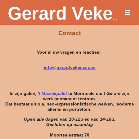
Ga
direct
naar
Gerard Vekeman
de
hoofdinhoud
Contact
Voor al uw vragen en reacties:
info@gerardvekeman.be
In zijn galerij
't Muziekpalet
te Moortsele stelt Gerard zijn
werk permanent tentoon.
Dat bestaat uit o.a. neo-expressionistische werken, moderne
allerlei en portretten.
Open alle dagen van 10-12u en van 14-18u.
Gesloten op maandag
Moortselestraat 70